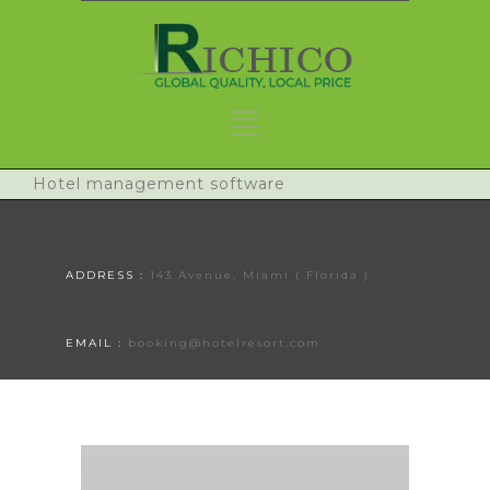
Hotel management software
ADDRESS :
143 Avenue, Miami ( Florida )
EMAIL :
booking@hotelresort.com