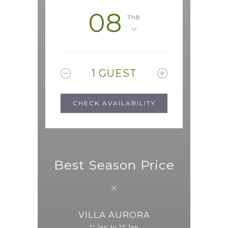
08
Th8
1
GUEST
Best Season Price
VILLA AURORA
21 Jan to 27 Jan