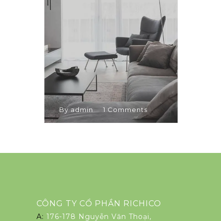
By admin
1 Comments
CÔNG TY CỔ PHẦN RICHICO
A:
176-178 Nguyễn Văn Thoại,