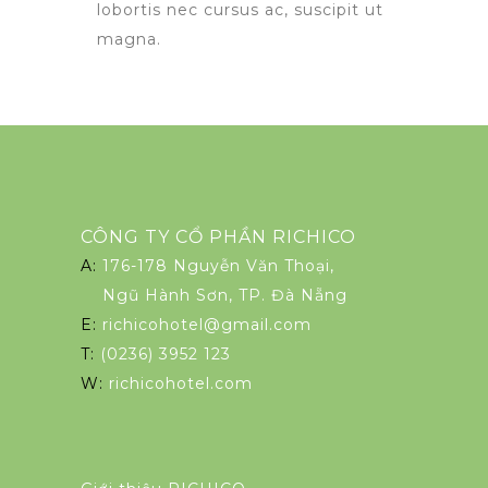
lobortis nec cursus ac, suscipit ut
magna.
CÔNG TY CỔ PHẦN RICHICO
A:
176-178 Nguyễn Văn Thoại,
Ngũ Hành Sơn, TP. Đà Nẵng
E:
richicohotel@gmail.com
T:
(0236) 3952 123
W:
richicohotel.com