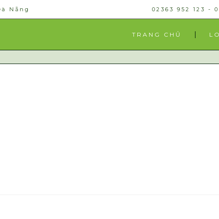
Đà Nẵng
02363 952 123 - 
TRANG CHỦ
L