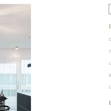
c
C
T
R
L