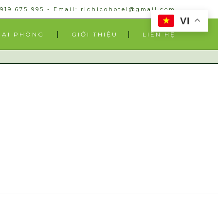
0919 675 995 - Email: richicohotel@gmail.com
VI
OẠI PHÒNG
GIỚI THIỆU
LIÊN HỆ