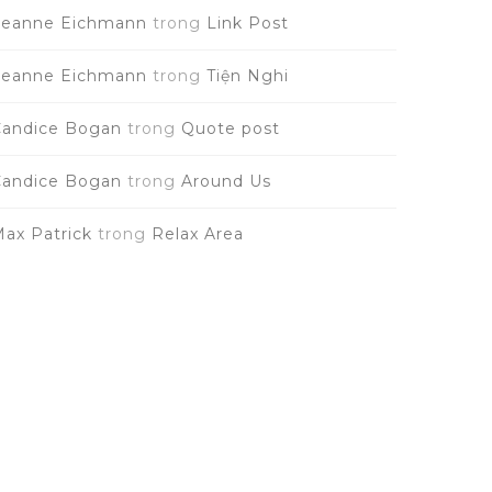
Leanne Eichmann
trong
Link Post
Leanne Eichmann
trong
Tiện Nghi
Candice Bogan
trong
Quote post
Candice Bogan
trong
Around Us
ax Patrick
trong
Relax Area