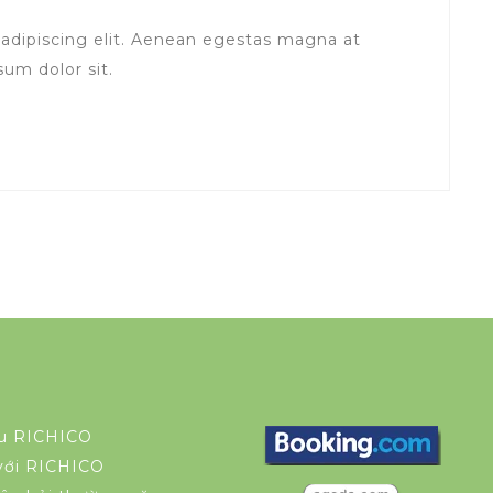
adipiscing elit. Aenean egestas magna at
um dolor sit.
ệu RICHICO
 với RICHICO