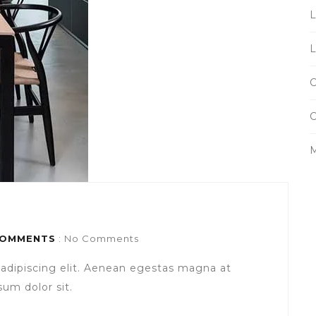
M
OMMENTS
: No Comments
adipiscing elit. Aenean egestas magna at
um dolor sit.