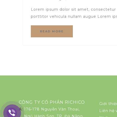
Lorem ipsum dolor sit amet, consectetur 
porttitor vehicula nullam augue Lorem ips
READ MORE
CÔNG TY CỔ PHẦN RICHICO
Giới thi
A:
176-178 Nguyễn Văn Thoại,
Liên hệ
Ngũ Hành Sơn, TP. Đà Nẵng