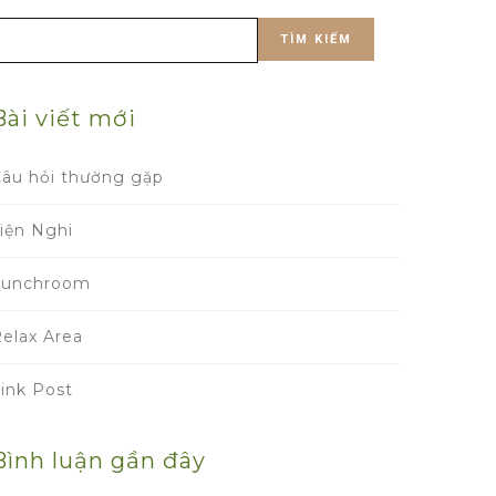
Tìm
kiếm
ho:
Bài viết mới
âu hỏi thường gặp
iện Nghi
Lunchroom
elax Area
ink Post
Bình luận gần đây