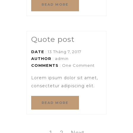
READ MORE
Quote post
DATE
: 13 Tháng 7, 2017
AUTHOR
:
admin
COMMENTS
: One Comment
Lorem ipsum dolor sit amet,
consectetur adipiscing elit.
READ MORE
Phân
Page
Page