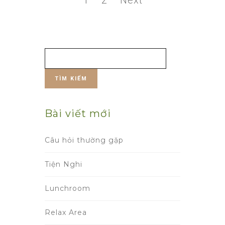
1
2
Next
trang
bài
viết
Tìm
kiếm
cho:
Bài viết mới
Câu hỏi thường gặp
Tiện Nghi
Lunchroom
Relax Area