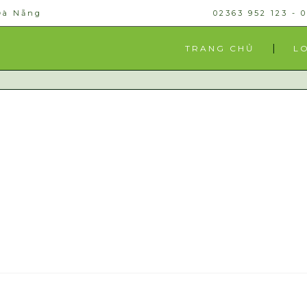
Đà Nẵng
02363 952 123 - 
TRANG CHỦ
L