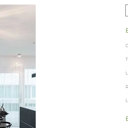
c
C
T
R
L