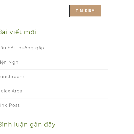
Tìm
kiếm
ho:
Bài viết mới
âu hỏi thường gặp
iện Nghi
Lunchroom
elax Area
ink Post
Bình luận gần đây