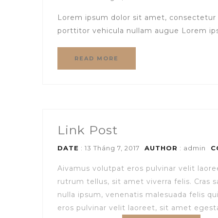
Lorem ipsum dolor sit amet, consectetur 
porttitor vehicula nullam augue Lorem ips
READ MORE
Link Post
DATE
: 13 Tháng 7, 2017
AUTHOR
:
admin
C
Aivamus volutpat eros pulvinar velit laore
rutrum tellus, sit amet viverra felis. Cra
nulla ipsum, venenatis malesuada felis qui
eros pulvinar velit laoreet, sit amet egest