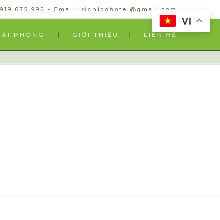
0919 675 995 - Email: richicohotel@gmail.com
VI
OẠI PHÒNG
GIỚI THIỆU
LIÊN HỆ