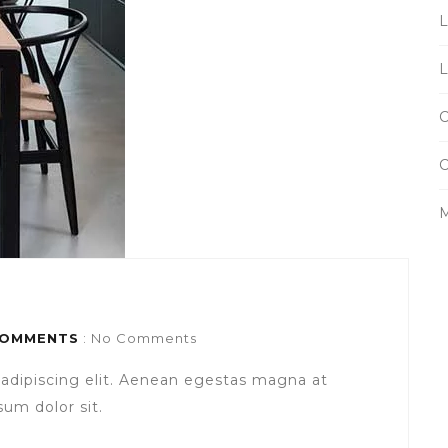
M
OMMENTS
: No Comments
adipiscing elit. Aenean egestas magna at
um dolor sit.