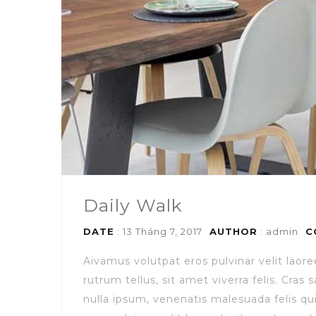
Daily Walk
DATE
: 13 Tháng 7, 2017
AUTHOR
:
admin
C
Aivamus volutpat eros pulvinar velit laore
rutrum tellus, sit amet viverra felis. Cra
nulla ipsum, venenatis malesuada felis qui