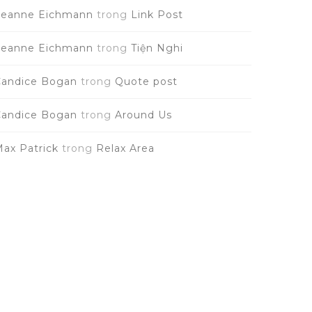
Leanne Eichmann
trong
Link Post
Leanne Eichmann
trong
Tiện Nghi
Candice Bogan
trong
Quote post
Candice Bogan
trong
Around Us
ax Patrick
trong
Relax Area