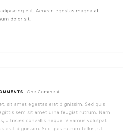
adipiscing elit. Aenean egestas magna at
um dolor sit.
OMMENTS
: One Comment
et, sit amet egestas erat dignissim. Sed quis
s sagittis sem sit amet urna feugiat rutrum. Nam
s, ultricies convallis neque. Vivamus volutpat
as erat dignissim. Sed quis rutrum tellus, sit